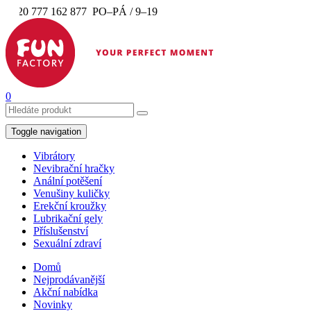
+420 777 162 877
PO–PÁ / 9–19
0
Toggle navigation
Vibrátory
Nevibrační hračky
Anální potěšení
Venušiny kuličky
Erekční kroužky
Lubrikační gely
Příslušenství
Sexuální zdraví
Domů
Nejprodávanější
Akční nabídka
Novinky