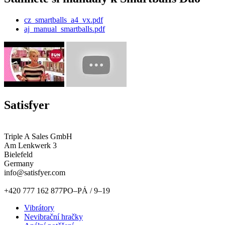
cz_smartballs_a4_vx.pdf
aj_manual_smartballs.pdf
Satisfyer
Triple A Sales GmbH
Am Lenkwerk 3
Bielefeld
Germany
info@satisfyer.com
+420 777 162 877
PO–PÁ / 9–19
Vibrátory
Nevibrační hračky