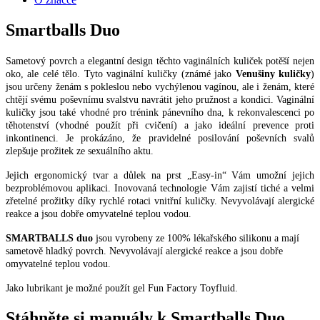
Smartballs Duo
Sametový povrch a elegantní design těchto vaginálních kuliček potěší nejen
oko, ale celé tělo. Tyto vaginální kuličky (známé jako
Venušiny kuličky
)
jsou určeny ženám s pokleslou nebo vychýlenou vagínou, ale i ženám, které
chtějí svému poševnímu svalstvu navrátit jeho pružnost a kondici. Vaginální
kuličky jsou také vhodné pro trénink pánevního dna, k rekonvalescenci po
těhotenství (vhodné použít při cvičení) a jako ideální prevence proti
inkontinenci. Je prokázáno, že pravidelné posilování poševních svalů
zlepšuje prožitek ze sexuálního aktu.
Jejich ergonomický tvar a důlek na prst „Easy-in“ Vám umožní jejich
bezproblémovou aplikaci. Inovovaná technologie Vám zajistí tiché a velmi
zřetelné prožitky díky rychlé rotaci vnitřní kuličky. Nevyvolávají alergické
reakce a jsou dobře omyvatelné teplou vodou.
SMARTBALLS duo
jsou vyrobeny ze 100% lékařského silikonu a mají
sametově hladký povrch. Nevyvolávají alergické reakce a jsou dobře
omyvatelné teplou vodou.
Jako lubrikant je možné použít gel Fun Factory Toyfluid.
Stáhněte si manuály k Smartballs Duo