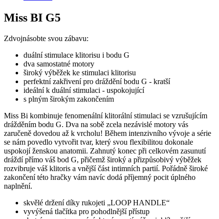
Miss BI G5
Zdvojnásobte svou zábavu:
duální stimulace klitorisu i bodu G
dva samostatné motory
široký výběžek ke stimulaci klitorisu
perfektní zakřivení pro dráždění bodu G - kratší
ideální k duální stimulaci - uspokojující
s plným širokým zakončením
Miss Bi kombinuje fenomenální klitorální stimulaci se vzrušujícím
drážděním bodu G. Dva na sobě zcela nezávislé motory vás
zaručeně dovedou až k vrcholu! Během intenzivního vývoje a série
se nám povedlo vytvořit tvar, který svou flexibilitou dokonale
uspokojí ženskou anatomii. Zahnutý konec při celkovém zasunutí
dráždí přímo váš bod G, přičemž široký a přizpůsobivý výběžek
rozvibruje váš klitoris a vnější část intimních partií. Pořádně široké
zakončení této hračky vám navíc dodá příjemný pocit úplného
naplnění.
skvělé držení díky rukojeti „LOOP HANDLE“
vyvýšená tlačítka pro pohodlnější přístup