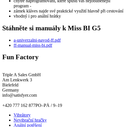
chytré naprogramování, které spustí váš nejoblíbenější
program -
zámek kláves najde své praktické využití hlavně při cestování
vhodný i pro anální hrátky
Stáhněte si manuály k Miss BI G5
a-univerzalni-navod-ff.pdf
ff-manual-miss-bi.pdf
Fun Factory
Triple A Sales GmbH
Am Lenkwerk 3
Bielefeld
Germany
info@satisfyer.com
+420 777 162 877
PO–PÁ / 9–19
Vibrátory
Nevibrační hračky
Anální potěšení