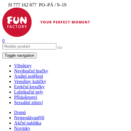
+420 777 162 877
PO–PÁ / 9–19
0
Toggle navigation
Vibrátory
Nevibrační hračky
Anální potěšení
Venušiny kuličky
Erekční kroužky
Lubrikační gely
Příslušenství
Sexuální zdraví
Domů
Nejprodávanější
Akční nabídka
Novinky